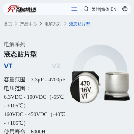
繁體
简体
|
|
EN
首页
产品中心
电解系列
液态贴片型
电解系列
液态贴片型
VT
VZ
容量范围：3.3μF - 4700μF

电压范围：

6.3VDC - 100VDC（-55℃ 
- +105℃）

160VDC - 450VDC（-40℃ 
- +105℃）

使用寿命：6000H