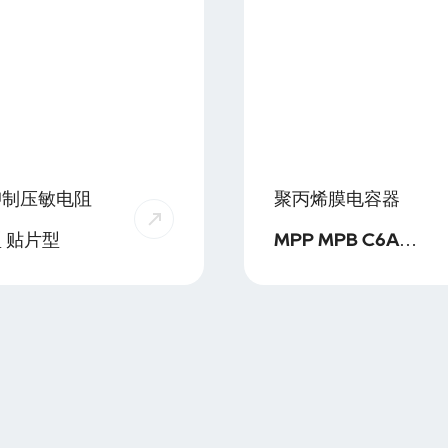
抑制压敏电阻
聚丙烯膜电容器
插件型 贴片型
MPP MPB C6A
SPP SPB PPS HPB
MPA/MPT