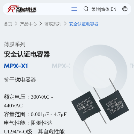
繁體
简体
|
|
EN
首页
产品中心
薄膜系列
安全认证电容器
薄膜系列
安全认证电容器
MPX-X1
MPX-X2
MPX-X2-T
抗干扰电容器

额定电压：300VAC - 
440VAC

容量范围：0.001μF - 4.7μF

电气性能：阻燃性达
UL94/V-O级，其自愈性能