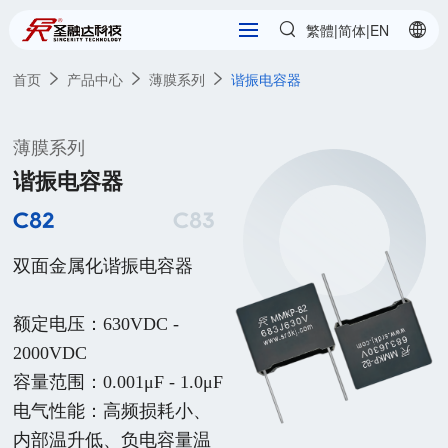
繁體
简体
|
|
EN
首页
产品中心
薄膜系列
谐振电容器
薄膜系列
谐振电容器
C82
C83
C84
双面金属化谐振电容器

额定电压：630VDC - 
2000VDC

容量范围：0.001μF - 1.0μF

电气性能：高频损耗小、
内部温升低、负电容量温