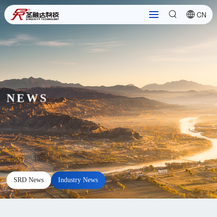
CN
NEWS
SRD News
Industry News