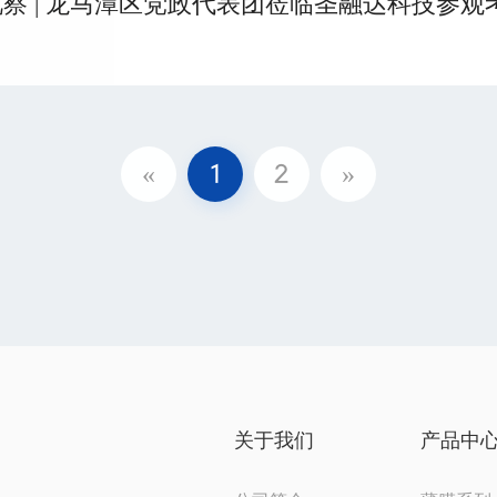
察 | 龙马潭区党政代表团莅临圣融达科技参观
«
1
2
»
关于我们
产品中