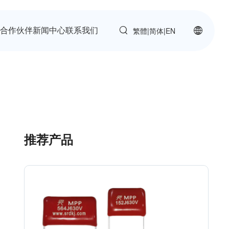
繁體
简体
|
|
EN
力
合作伙伴
新闻中心
联系我们
推荐产品