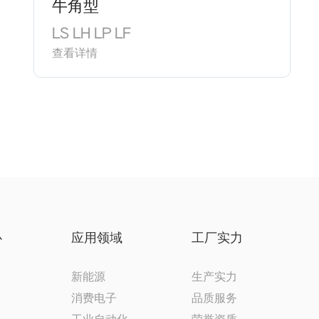
牛角型
LS LH LP LF
查看详情
心
应用领域
工厂实力
新能源
生产实力
消费电子
品质服务